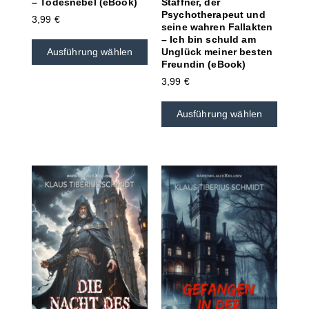
– Todesnebel (eBook)
Staffner, der
Psychotherapeut und
3,99
€
seine wahren Fallakten
– Ich bin schuld am
Ausführung wählen
Unglück meiner besten
Freundin (eBook)
3,99
€
Ausführung wählen