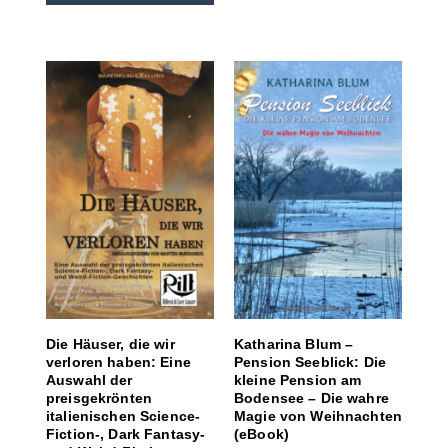
Die Häuser, die wir
Katharina Blum –
verloren haben: Eine
Pension Seeblick: Die
Auswahl der
kleine Pension am
preisgekrönten
Bodensee – Die wahre
italienischen Science-
Magie von Weihnachten
Fiction-, Dark Fantasy-
(eBook)