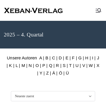
XEBAN-Verlag
2025 – 4. Quartal
Unsere Autoren
A
|
B
|
C
|
D
|
E
|
F
|
G
|
H
|
I
|
J
|
K
|
L
|
M
|
N
|
O
|
P
|
Q
|
R
|
S
|
T
|
U
|
V
|
W
|
X
|
Y
|
Z
|
Ä
| Ö | Ü