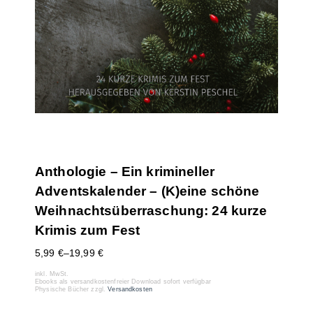
Anthologie – Ein krimineller
Adventskalender – (K)eine schöne
Weihnachtsüberraschung: 24 kurze
Krimis zum Fest
5,99
€
–
19,99
€
inkl. MwSt.
Ebooks als versandkostenfreier Download sofort verfügbar
Physische Bücher zzgl.
Versandkosten