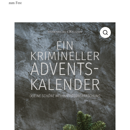
zum Fest
🔍