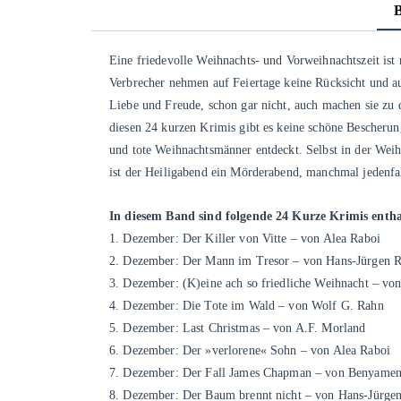
Eine friedevolle Weihnachts- und Vorweihnachtszeit ist
Verbrecher nehmen auf Feiertage keine Rücksicht und au
Liebe und Freude, schon gar nicht, auch machen sie zu 
diesen 24 kurzen Krimis gibt es keine schöne Bescherun
und tote Weihnachtsmänner entdeckt. Selbst in der Weihn
ist der Heiligabend ein Mörderabend, manchmal jedenf
In diesem Band sind folgende 24 Kurze Krimis entha
1. Dezember: Der Killer von Vitte – von Alea Raboi
2. Dezember: Der Mann im Tresor – von Hans-Jürgen 
3. Dezember: (K)eine ach so friedliche Weihnacht – vo
4. Dezember: Die Tote im Wald – von Wolf G. Rahn
5. Dezember: Last Christmas – von A.F. Morland
6. Dezember: Der »verlorene« Sohn – von Alea Raboi
7. Dezember: Der Fall James Chapman – von Benyame
8. Dezember: Der Baum brennt nicht – von Hans-Jürge