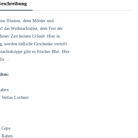
Beschreibung
 nur Illusion, denn Mörder und
f das Weihnachtsfest, dem Fest der
dieser Zeit keinen
Urlaub.
Hier in
g, werden tödliche Geschenke verteilt
achtskrippe gibt es frisches Blut. Hier
alls …
lten:
Raben
n Stefan Lochner
n Cepe
n Raben