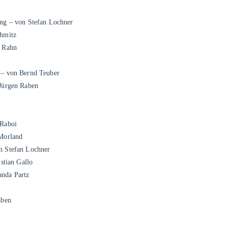
ng – von Stefan Lochner
chmitz
. Rahn
i
 – von Bernd Teuber
Jürgen Raben
 Raboi
 Morland
n Stefan Lochner
stian Gallo
nda Partz
aben