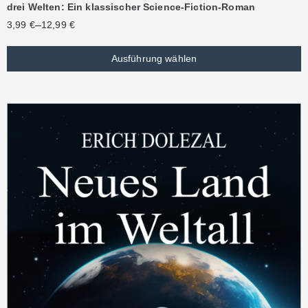
drei Welten: Ein klassischer Science-Fiction-Roman
–
3,99
€
12,99
€
Ausführung wählen