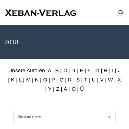
XEBAN-Verlag
2018
Unsere Autoren
A
|
B
|
C
|
D
|
E
|
F
|
G
|
H
|
I
|
J
|
K
|
L
|
M
|
N
|
O
|
P
|
Q
|
R
|
S
|
T
|
U
|
V
|
W
|
X
|
Y
|
Z
|
Ä
| Ö | Ü