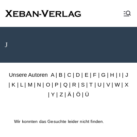
XEBAN-Verlag
J
Unsere Autoren
A
|
B
|
C
|
D
|
E
|
F
|
G
|
H
|
I
|
J
|
K
|
L
|
M
|
N
|
O
|
P
|
Q
|
R
|
S
|
T
|
U
|
V
|
W
|
X
|
Y
|
Z
|
Ä
| Ö | Ü
Wir konnten das Gesuchte leider nicht finden.