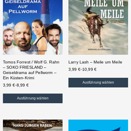
Tomos Forrest / Wolf G. Rahn
Larry Lash – Meile um Meile
– SOKO FRIESLAND –
3,99
€
10,99
€
–
Geiseldrama auf Pellworm –
Ein Küsten-Krimi
Ausführung wählen
3,99
€
8,99
€
–
Ausführung wählen