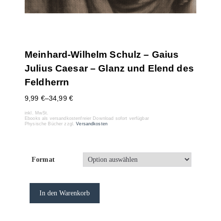
Meinhard-Wilhelm Schulz – Gaius
Julius Caesar – Glanz und Elend des
Feldherrn
9,99
€
–
34,99
€
inkl. MwSt.
Ebooks als versandkostenfreier Download sofort verfügbar
Physische Bücher zzgl.
Versandkosten
Format
In den Warenkorb