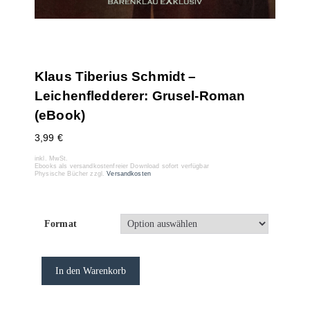
Klaus Tiberius Schmidt –
Leichenfledderer: Grusel-Roman
(eBook)
3,99
€
inkl. MwSt.
Ebooks als versandkostenfreier Download sofort verfügbar
Physische Bücher zzgl.
Versandkosten
Format
In den Warenkorb