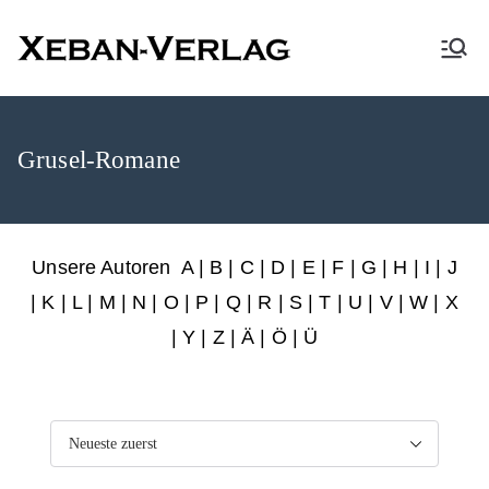
XEBAN-Verlag
Grusel-Romane
Unsere Autoren
A
|
B
|
C
|
D
|
E
|
F
|
G
|
H
|
I
|
J
|
K
|
L
|
M
|
N
|
O
|
P
|
Q
|
R
|
S
|
T
|
U
|
V
|
W
|
X
|
Y
|
Z
|
Ä
| Ö | Ü