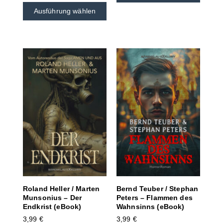
Ausführung wählen
Roland Heller / Marten
Bernd Teuber / Stephan
Munsonius – Der
Peters – Flammen des
Endkrist (eBook)
Wahnsinns (eBook)
3,99
€
3,99
€