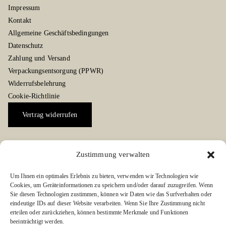
Impressum
Kontakt
Allgemeine Geschäftsbedingungen
Datenschutz
Zahlung und Versand
Verpackungsentsorgung (PPWR)
Widerrufsbelehrung
Cookie-Richtlinie
Vertrag widerrufen
Zustimmung verwalten
Social Media Kanäle
Um Ihnen ein optimales Erlebnis zu bieten, verwenden wir Technologien wie
Folgen Sie uns auf Facebook oder Instagram:
Cookies, um Geräteinformationen zu speichern und/oder darauf zuzugreifen. Wenn
Sie diesen Technologien zustimmen, können wir Daten wie das Surfverhalten oder
eindeutige IDs auf dieser Website verarbeiten. Wenn Sie Ihre Zustimmung nicht
erteilen oder zurückziehen, können bestimmte Merkmale und Funktionen
beeinträchtigt werden.