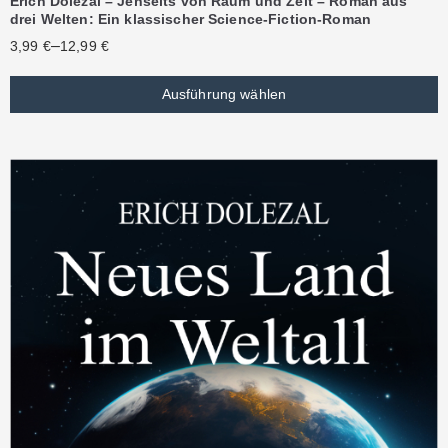
Erich Dolezal – Jenseits von Raum und Zeit – Roman aus
drei Welten: Ein klassischer Science-Fiction-Roman
–
3,99
€
12,99
€
Ausführung wählen