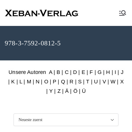
XEBAN-Verlag
978-3-7592-0812-5
Unsere Autoren
A
|
B
|
C
|
D
|
E
|
F
|
G
|
H
|
I
|
J
|
K
|
L
|
M
|
N
|
O
|
P
|
Q
|
R
|
S
|
T
|
U
|
V
|
W
|
X
|
Y
|
Z
|
Ä
| Ö | Ü