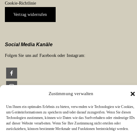
Cookie-Richtlinie
Vertrag widerrufen
Social Media Kanäle
Folgen Sie uns auf Facebook oder Instagram:
Zustimmung verwalten
Links zu unseren Partnerverlagen
Edition Bärenklau
Um Ihnen ein optimales Erlebnis zu bieten, verwenden wir Technologien wie Cookies,
um Geräteinformationen zu speichern und/oder darauf zuzugreifen. Wenn Sie diesen
BÄRENKLAU EXKLUSIV
Technologien zustimmen, können wir Daten wie das Surfverhalten oder eindeutige IDs
auf dieser Website verarbeiten. Wenn Sie Ihre Zustimmung nicht erteilen oder
zurückziehen, können bestimmte Merkmale und Funktionen beeinträchtigt werden.