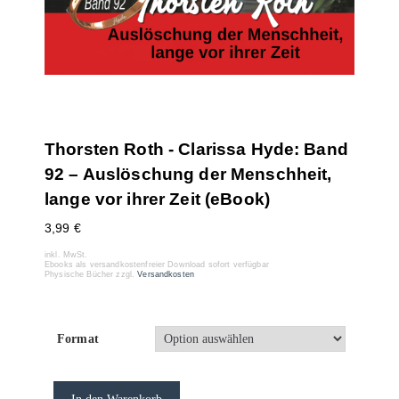
Thorsten Roth - Clarissa Hyde: Band
92 – Auslöschung der Menschheit,
lange vor ihrer Zeit (eBook)
3,99
€
inkl. MwSt.
Ebooks als versandkostenfreier Download sofort verfügbar
Physische Bücher zzgl.
Versandkosten
Format