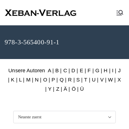
XEBAN-Verlag
978-3-565400-91-1
Unsere Autoren
A
|
B
|
C
|
D
|
E
|
F
|
G
|
H
|
I
|
J
|
K
|
L
|
M
|
N
|
O
|
P
|
Q
|
R
|
S
|
T
|
U
|
V
|
W
|
X
|
Y
|
Z
|
Ä
| Ö | Ü