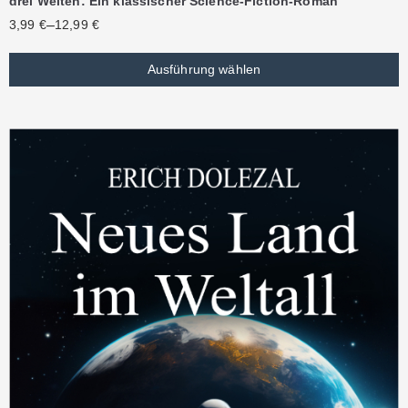
drei Welten: Ein klassischer Science-Fiction-Roman
–
3,99
€
12,99
€
Ausführung wählen