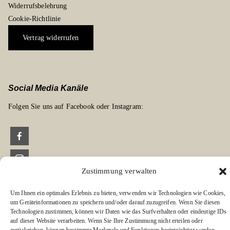
Widerrufsbelehrung
Cookie-Richtlinie
Vertrag widerrufen
Social Media Kanäle
Folgen Sie uns auf Facebook oder Instagram:
Zustimmung verwalten
Links zu unseren Partnerverlagen
Edition Bärenklau
Um Ihnen ein optimales Erlebnis zu bieten, verwenden wir Technologien wie Cookies,
um Geräteinformationen zu speichern und/oder darauf zuzugreifen. Wenn Sie diesen
BÄRENKLAU EXKLUSIV
Technologien zustimmen, können wir Daten wie das Surfverhalten oder eindeutige IDs
auf dieser Website verarbeiten. Wenn Sie Ihre Zustimmung nicht erteilen oder