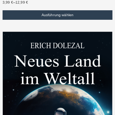
–
3,99
€
12,99
€
Ausführung wählen