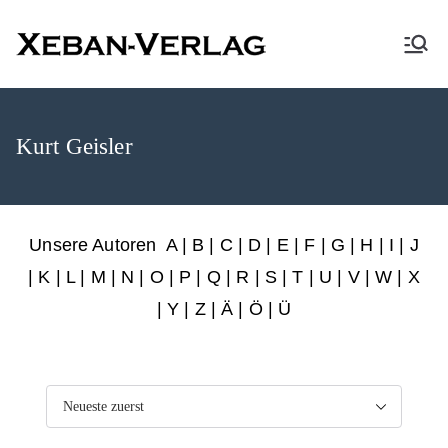
XEBAN-Verlag
Kurt Geisler
Unsere Autoren
A
|
B
|
C
|
D
|
E
|
F
|
G
|
H
|
I
|
J
|
K
|
L
|
M
|
N
|
O
|
P
|
Q
|
R
|
S
|
T
|
U
|
V
|
W
|
X
|
Y
|
Z
|
Ä
| Ö | Ü