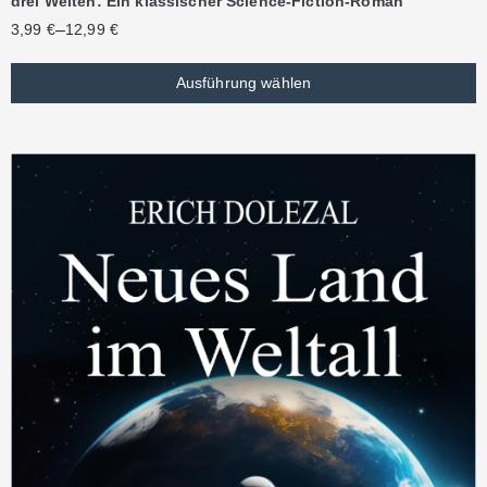
drei Welten: Ein klassischer Science-Fiction-Roman
–
3,99
€
12,99
€
Ausführung wählen