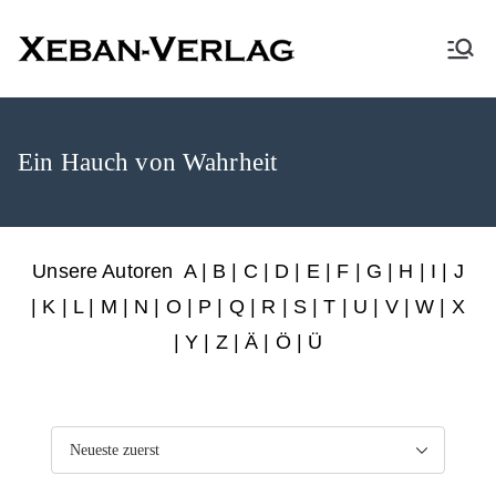
XEBAN-Verlag
Ein Hauch von Wahrheit
Unsere Autoren
A
|
B
|
C
|
D
|
E
|
F
|
G
|
H
|
I
|
J
|
K
|
L
|
M
|
N
|
O
|
P
|
Q
|
R
|
S
|
T
|
U
|
V
|
W
|
X
|
Y
|
Z
|
Ä
| Ö | Ü