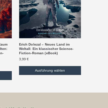
Erich Dolezal – Neues Land im
 Raum
Weltall: Ein klassischer Science-
lten:
Fiction-Roman (eBook)
on-
3,99
€
Ausführung wählen