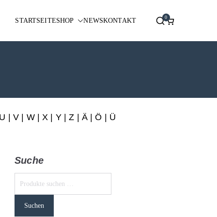
0
STARTSEITE
SHOP
NEWS
KONTAKT
U
|
V
|
W
|
X
|
Y
|
Z
|
Ä
| Ö | Ü
Suche
Suchen