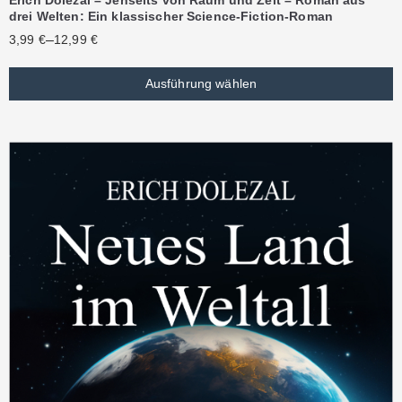
drei Welten: Ein klassischer Science-Fiction-Roman
–
3,99
€
12,99
€
Ausführung wählen