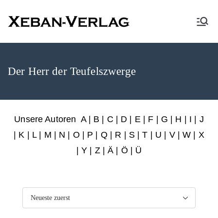
XEBAN-Verlag
Der Herr der Teufelszwerge
Unsere Autoren
A
|
B
|
C
|
D
|
E
|
F
|
G
|
H
|
I
|
J
|
K
|
L
|
M
|
N
|
O
|
P
|
Q
|
R
|
S
|
T
|
U
|
V
|
W
|
X
|
Y
|
Z
|
Ä
| Ö | Ü