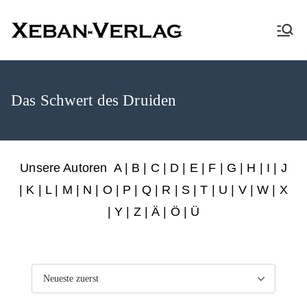
XEBAN-Verlag
Das Schwert des Druiden
Unsere Autoren
A
|
B
|
C
|
D
|
E
|
F
|
G
|
H
|
I
|
J
|
K
|
L
|
M
|
N
|
O
|
P
|
Q
|
R
|
S
|
T
|
U
|
V
|
W
|
X
|
Y
|
Z
|
Ä
| Ö | Ü