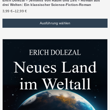
Erich Dolezal – Jenseits von Raum und Zeit – Roman aus
drei Welten: Ein klassischer Science-Fiction-Roman
–
3,99
€
12,99
€
Ausführung wählen