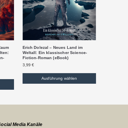
Erich Dolezal – Neues Land im
 Raum
Weltall: Ein klassischer Science-
lten:
Fiction-Roman (eBook)
on-
3,99
€
Ausführung wählen
Social Media Kanäle