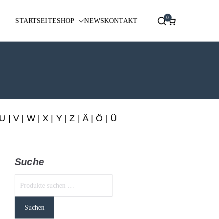
0
STARTSEITE
SHOP
NEWS
KONTAKT
U
|
V
|
W
|
X
|
Y
|
Z
|
Ä
| Ö | Ü
Suche
Suchen