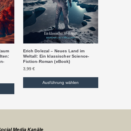
Erich Dolezal – Neues Land im
 Raum
Weltall: Ein klassischer Science-
lten:
Fiction-Roman (eBook)
on-
3,99
€
Ausführung wählen
Social Media Kanäle