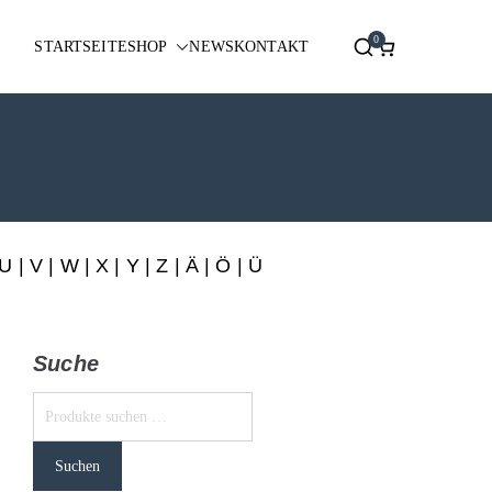
0
STARTSEITE
SHOP
NEWS
KONTAKT
U
|
V
|
W
|
X
|
Y
|
Z
|
Ä
| Ö | Ü
Suche
Suchen