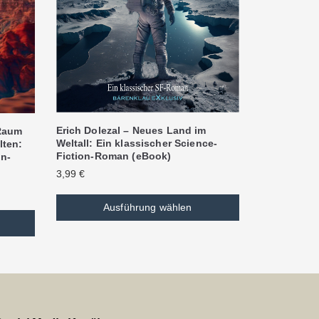
Erich Dolezal – Neues Land im
 Raum
Weltall: Ein klassischer Science-
lten:
Fiction-Roman (eBook)
on-
3,99
€
Ausführung wählen