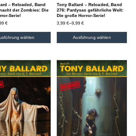
lard – Reloaded, Band
Tony Ballard – Reloaded, Band
tnacht der Zombies: Die
276: Pardysas gefährliche Welt:
ror-Serie!
Die große Horror-Serie!
,99
€
3,99
€
–
9,99
€
usführung wählen
Ausführung wählen