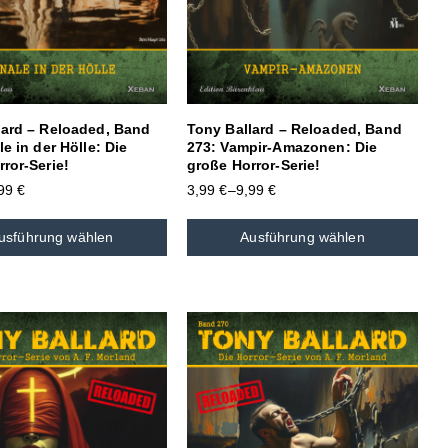
lard – Reloaded, Band
Tony Ballard – Reloaded, Band
le in der Hölle: Die
273: Vampir-Amazonen: Die
ror-Serie!
große Horror-Serie!
,99
€
3,99
€
–
9,99
€
usführung wählen
Ausführung wählen