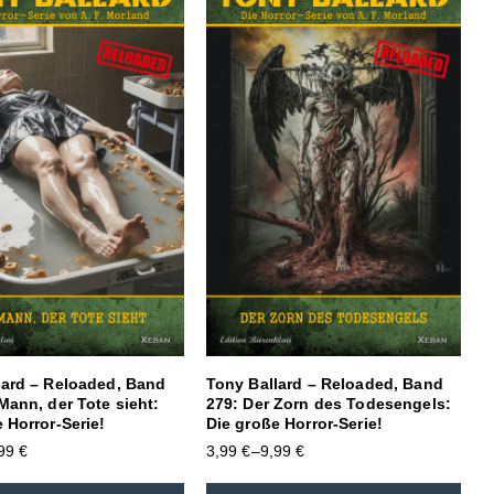
lard – Reloaded, Band
Tony Ballard – Reloaded, Band
Mann, der Tote sieht:
279: Der Zorn des Todesengels:
 Horror-Serie!
Die große Horror-Serie!
,99
€
3,99
€
–
9,99
€