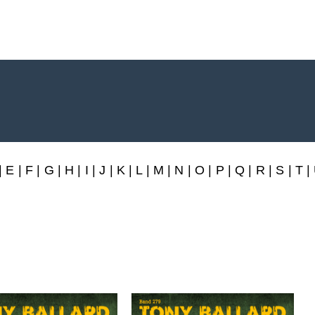
rlag
|
E
|
F
|
G
|
H
|
I
|
J
|
K
|
L
|
M
|
N
|
O
|
P
|
Q
|
R
|
S
|
T
|