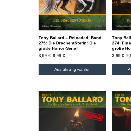
Tony Ballard – Reloaded, Band
Tony Bal
275: Die Drachentöterin: Die
274: Fina
große Horror-Serie!
große Hor
3,99
€
–
9,99
€
3,99
€
–
9
Ausführung wählen
A