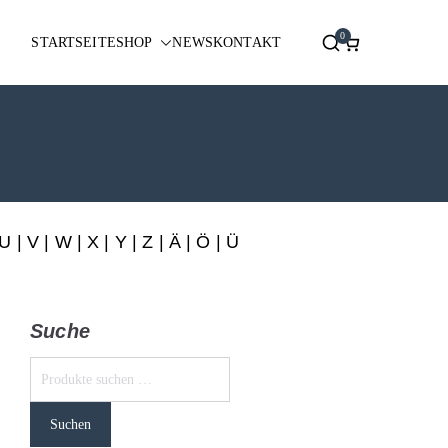
0
STARTSEITE
SHOP
NEWS
KONTAKT
U
|
V
|
W
|
X
|
Y
|
Z
|
Ä
| Ö | Ü
Suche
Suchen