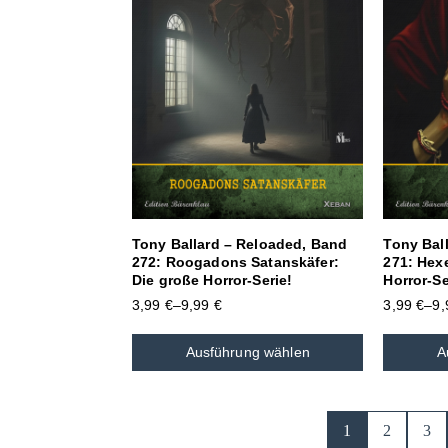
Tony Ballard – Reloaded, Band
Tony Bal
272: Roogadons Satanskäfer:
271: Hex
Die große Horror-Serie!
Horror-Se
3,99
€
–
9,99
€
3,99
€
–
9
Ausführung wählen
A
1
2
3