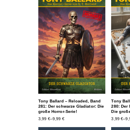
Tony Ballard – Reloaded, Band
Tony Bal
281: Der schwarze Gladiator: Die
280: Der 
große Horror-Serie!
Die große
3,99
€
–
9,99
€
3,99
€
–
9