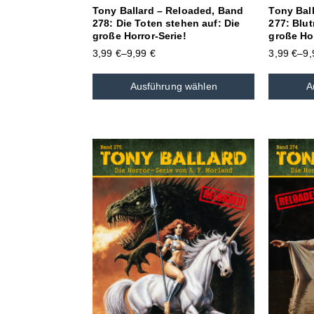
Tony Ballard – Reloaded, Band
Tony Bal
278: Die Toten stehen auf: Die
277: Blu
große Horror-Serie!
große Hor
3,99
€
–
9,99
€
3,99
€
–
9
Ausführung wählen
A