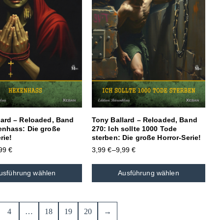
lard – Reloaded, Band
Tony Ballard – Reloaded, Band
enhass: Die große
270: Ich sollte 1000 Tode
rie!
sterben: Die große Horror-Serie!
,99
€
3,99
€
–
9,99
€
usführung wählen
Ausführung wählen
4
…
18
19
20
→