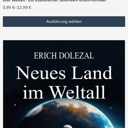
–
3,99
€
12,99
€
Ausführung wählen