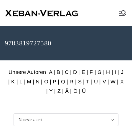
XEBAN-Verlag
9783819727580
Unsere Autoren
A
|
B
|
C
|
D
|
E
|
F
|
G
|
H
|
I
|
J
|
K
|
L
|
M
|
N
|
O
|
P
|
Q
|
R
|
S
|
T
|
U
|
V
|
W
|
X
|
Y
|
Z
|
Ä
| Ö | Ü