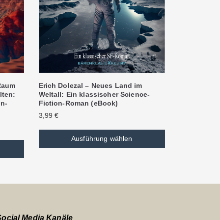
Erich Dolezal – Neues Land im
 Raum
Weltall: Ein klassischer Science-
lten:
Fiction-Roman (eBook)
on-
3,99
€
Ausführung wählen
Social Media Kanäle