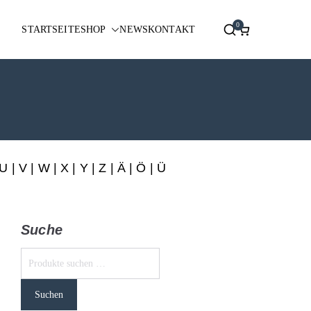
0
STARTSEITE
SHOP
NEWS
KONTAKT
U
|
V
|
W
|
X
|
Y
|
Z
|
Ä
| Ö | Ü
Suche
Suchen