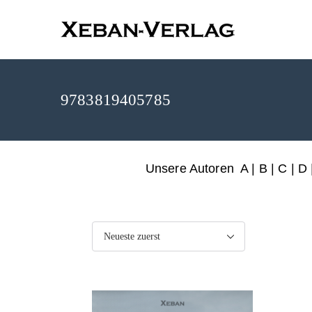
XEBAN-Ve
9783819405785
Unsere Autoren
A
|
B
|
C
|
D