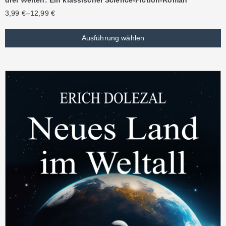
–
3,99
€
12,99
€
Ausführung wählen