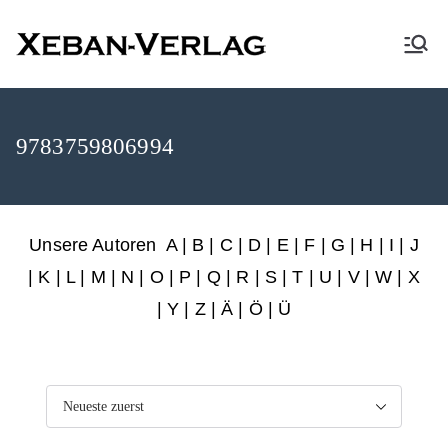
XEBAN-Verlag
9783759806994
Unsere Autoren
A
|
B
|
C
|
D
|
E
|
F
|
G
|
H
|
I
|
J
|
K
|
L
|
M
|
N
|
O
|
P
|
Q
|
R
|
S
|
T
|
U
|
V
|
W
|
X
|
Y
|
Z
|
Ä
| Ö | Ü