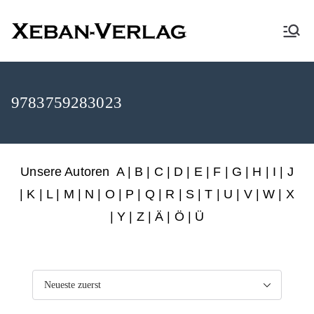
XEBAN-Verlag
9783759283023
Unsere Autoren
A
|
B
|
C
|
D
|
E
|
F
|
G
|
H
|
I
|
J
|
K
|
L
|
M
|
N
|
O
|
P
|
Q
|
R
|
S
|
T
|
U
|
V
|
W
|
X
|
Y
|
Z
|
Ä
| Ö | Ü