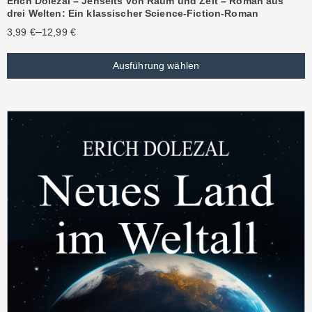
Erich Dolezal – Jenseits von Raum und Zeit – Roman aus
drei Welten: Ein klassischer Science-Fiction-Roman
–
3,99
€
12,99
€
Ausführung wählen