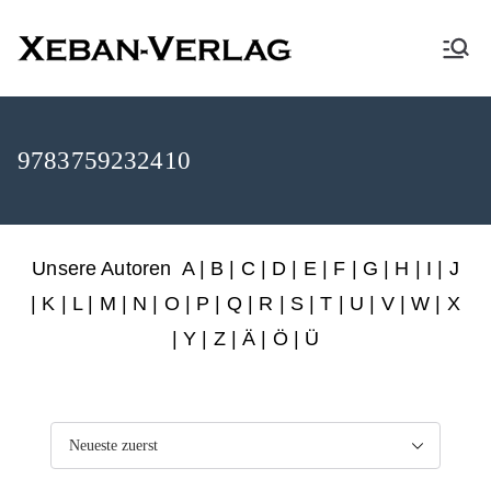
XEBAN-Verlag
9783759232410
Unsere Autoren
A
|
B
|
C
|
D
|
E
|
F
|
G
|
H
|
I
|
J
|
K
|
L
|
M
|
N
|
O
|
P
|
Q
|
R
|
S
|
T
|
U
|
V
|
W
|
X
|
Y
|
Z
|
Ä
| Ö | Ü