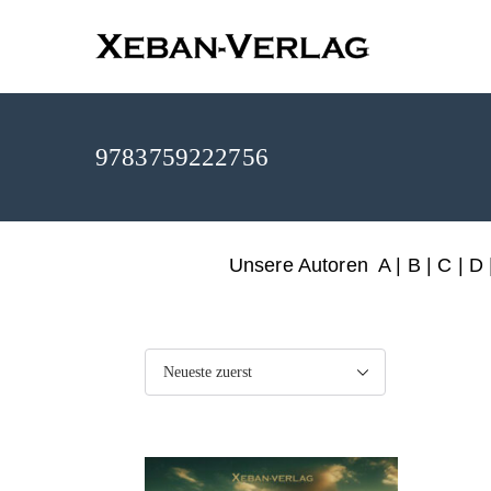
XEBAN-Ve
9783759222756
Unsere Autoren
A
|
B
|
C
|
D