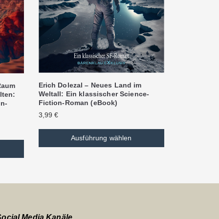
Erich Dolezal – Neues Land im
 Raum
Weltall: Ein klassischer Science-
lten:
Fiction-Roman (eBook)
on-
3,99
€
Ausführung wählen
Social Media Kanäle