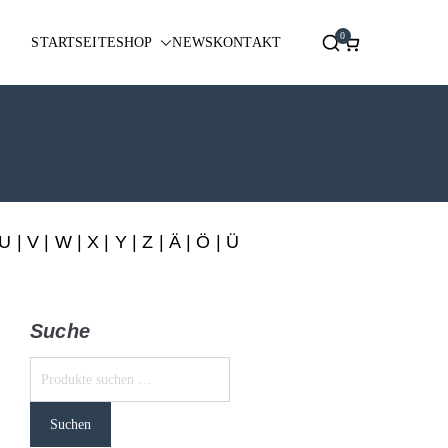
0
STARTSEITE
SHOP
NEWS
KONTAKT
U
|
V
|
W
|
X
|
Y
|
Z
|
Ä
| Ö | Ü
Suche
Suchen