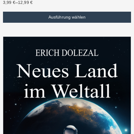
–
3,99
€
12,99
€
Ausführung wählen