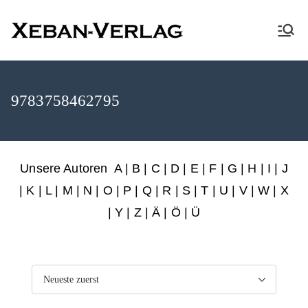
XEBAN-Verlag
9783758462795
Unsere Autoren
A
|
B
|
C
|
D
|
E
|
F
|
G
|
H
|
I
|
J
|
K
|
L
|
M
|
N
|
O
|
P
|
Q
|
R
|
S
|
T
|
U
|
V
|
W
|
X
|
Y
|
Z
|
Ä
| Ö | Ü