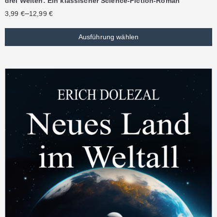
drei Welten: Ein klassischer Science-Fiction-Roman
–
3,99
€
12,99
€
Ausführung wählen