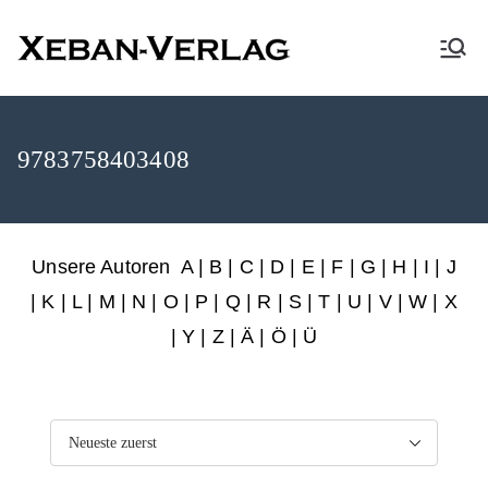
XEBAN-Verlag
9783758403408
Unsere Autoren
A
|
B
|
C
|
D
|
E
|
F
|
G
|
H
|
I
|
J
|
K
|
L
|
M
|
N
|
O
|
P
|
Q
|
R
|
S
|
T
|
U
|
V
|
W
|
X
|
Y
|
Z
|
Ä
| Ö | Ü