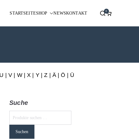
0
STARTSEITE
SHOP
NEWS
KONTAKT
U
|
V
|
W
|
X
|
Y
|
Z
|
Ä
| Ö | Ü
Suche
Suchen