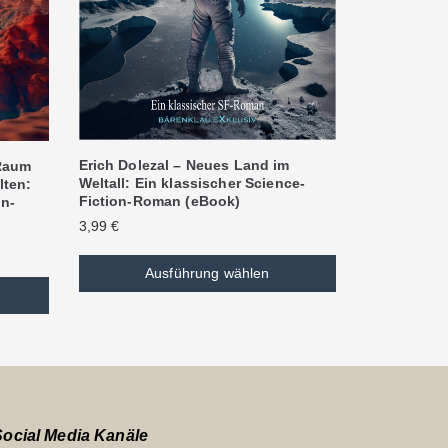
Erich Dolezal – Neues Land im
 Raum
Weltall: Ein klassischer Science-
lten:
Fiction-Roman (eBook)
on-
3,99
€
Ausführung wählen
Social Media Kanäle