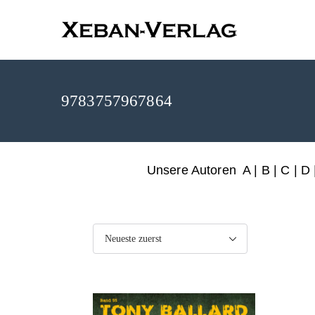
XEBAN-Ve
9783757967864
Unsere Autoren
A
|
B
|
C
|
D