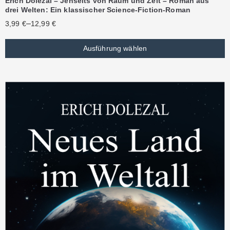
Erich Dolezal – Jenseits von Raum und Zeit – Roman aus
drei Welten: Ein klassischer Science-Fiction-Roman
–
3,99
€
12,99
€
Ausführung wählen