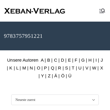
XEBAN-Verlag
9783757951221
Unsere Autoren
A
|
B
|
C
|
D
|
E
|
F
|
G
|
H
|
I
|
J
|
K
|
L
|
M
|
N
|
O
|
P
|
Q
|
R
|
S
|
T
|
U
|
V
|
W
|
X
|
Y
|
Z
|
Ä
| Ö | Ü