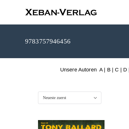
XEBAN-Ve
9783757946456
Unsere Autoren
A
|
B
|
C
|
D