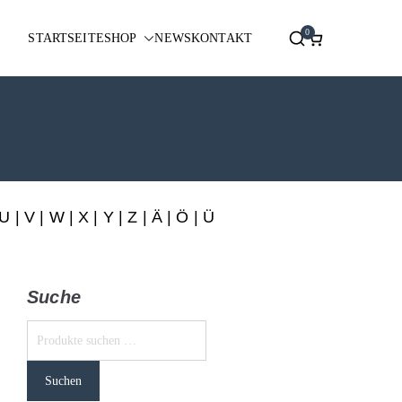
0
STARTSEITE
SHOP
NEWS
KONTAKT
U
|
V
|
W
|
X
|
Y
|
Z
|
Ä
| Ö | Ü
Suche
Suchen