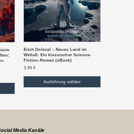
Erich Dolezal – Neues Land im
 Raum
Weltall: Ein klassischer Science-
lten:
Fiction-Roman (eBook)
on-
3,99
€
Ausführung wählen
Social Media Kanäle