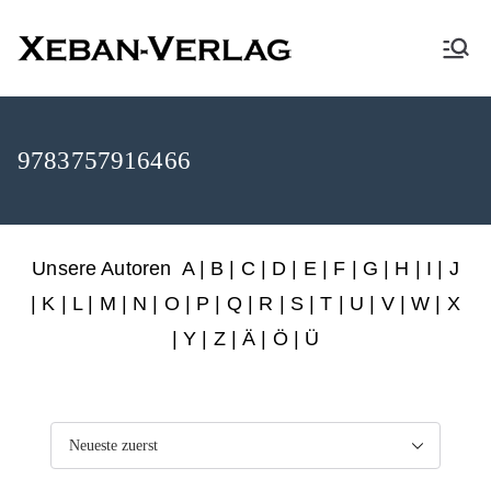
XEBAN-Verlag
9783757916466
Unsere Autoren
A
|
B
|
C
|
D
|
E
|
F
|
G
|
H
|
I
|
J
|
K
|
L
|
M
|
N
|
O
|
P
|
Q
|
R
|
S
|
T
|
U
|
V
|
W
|
X
|
Y
|
Z
|
Ä
| Ö | Ü