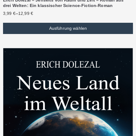
drei Welten: Ein klassischer Science-Fiction-Roman
–
3,99
€
12,99
€
Ausführung wählen