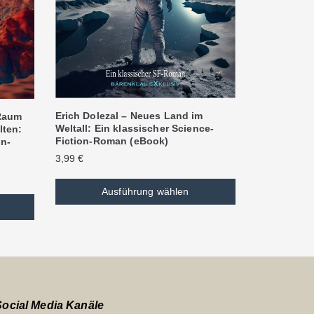
Erich Dolezal – Neues Land im
 Raum
Weltall: Ein klassischer Science-
lten:
Fiction-Roman (eBook)
on-
3,99
€
Ausführung wählen
Social Media Kanäle