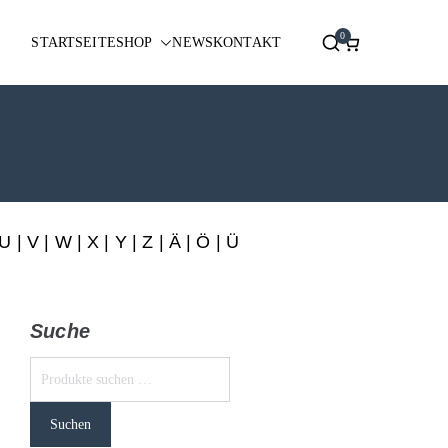
0
STARTSEITE
SHOP
NEWS
KONTAKT
U
|
V
|
W
|
X
|
Y
|
Z
|
Ä
| Ö | Ü
Suche
Suchen