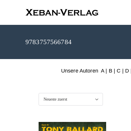
XEBAN-Ve
9783757566784
Unsere Autoren
A
|
B
|
C
|
D