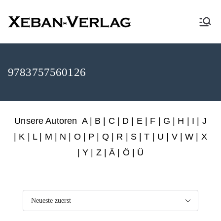
XEBAN-Verlag
9783757560126
Unsere Autoren
A
|
B
|
C
|
D
|
E
|
F
|
G
|
H
|
I
|
J
|
K
|
L
|
M
|
N
|
O
|
P
|
Q
|
R
|
S
|
T
|
U
|
V
|
W
|
X
|
Y
|
Z
|
Ä
| Ö | Ü