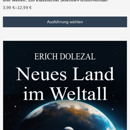
–
3,99
€
12,99
€
Ausführung wählen