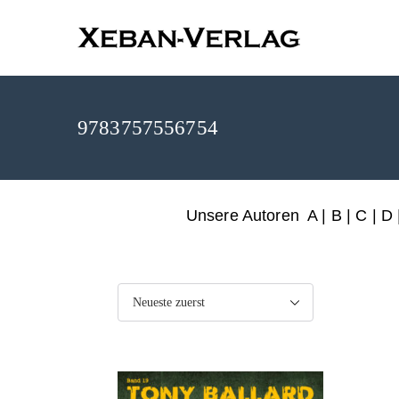
XEBAN-Ve
9783757556754
Unsere Autoren
A
|
B
|
C
|
D