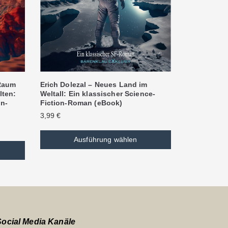
Erich Dolezal – Neues Land im
 Raum
Weltall: Ein klassischer Science-
lten:
Fiction-Roman (eBook)
on-
3,99
€
Ausführung wählen
Social Media Kanäle