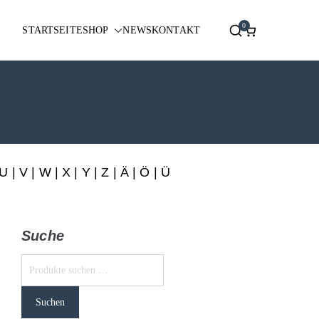
0
STARTSEITE
SHOP
NEWS
KONTAKT
U
|
V
|
W
|
X
|
Y
|
Z
|
Ä
| Ö | Ü
Suche
Suchen