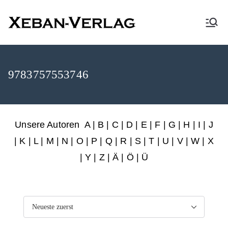
XEBAN-Verlag
9783757553746
Unsere Autoren
A
|
B
|
C
|
D
|
E
|
F
|
G
|
H
|
I
|
J
|
K
|
L
|
M
|
N
|
O
|
P
|
Q
|
R
|
S
|
T
|
U
|
V
|
W
|
X
|
Y
|
Z
|
Ä
| Ö | Ü