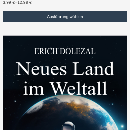
–
3,99
€
12,99
€
Ausführung wählen