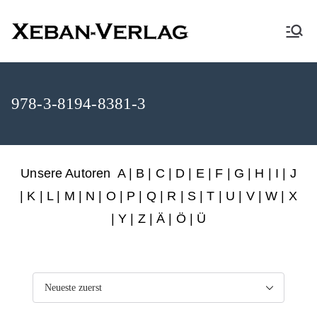
XEBAN-Verlag
978-3-8194-8381-3
Unsere Autoren
A
|
B
|
C
|
D
|
E
|
F
|
G
|
H
|
I
|
J
|
K
|
L
|
M
|
N
|
O
|
P
|
Q
|
R
|
S
|
T
|
U
|
V
|
W
|
X
|
Y
|
Z
|
Ä
| Ö | Ü