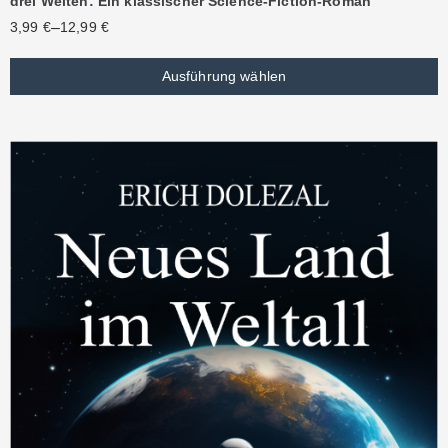
drei Welten: Ein klassischer Science-Fiction-Roman
–
3,99
€
12,99
€
Ausführung wählen