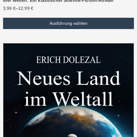
drei Welten: Ein klassischer Science-Fiction-Roman
–
3,99
€
12,99
€
Ausführung wählen