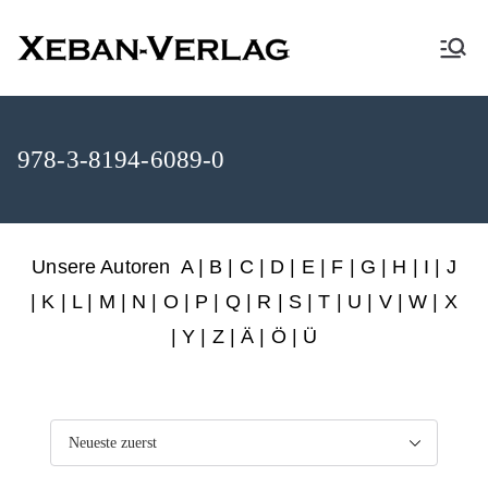
XEBAN-Verlag
978-3-8194-6089-0
Unsere Autoren
A
|
B
|
C
|
D
|
E
|
F
|
G
|
H
|
I
|
J
|
K
|
L
|
M
|
N
|
O
|
P
|
Q
|
R
|
S
|
T
|
U
|
V
|
W
|
X
|
Y
|
Z
|
Ä
| Ö | Ü