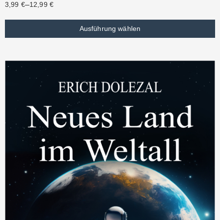
–
3,99
€
12,99
€
Ausführung wählen