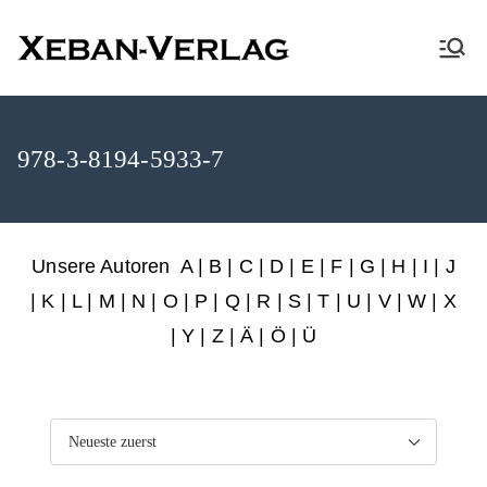
XEBAN-Verlag
978-3-8194-5933-7
Unsere Autoren
A
|
B
|
C
|
D
|
E
|
F
|
G
|
H
|
I
|
J
|
K
|
L
|
M
|
N
|
O
|
P
|
Q
|
R
|
S
|
T
|
U
|
V
|
W
|
X
|
Y
|
Z
|
Ä
| Ö | Ü