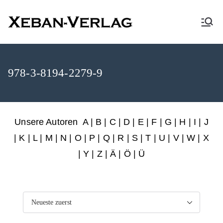
XEBAN-Verlag
978-3-8194-2279-9
Unsere Autoren
A
|
B
|
C
|
D
|
E
|
F
|
G
|
H
|
I
|
J
|
K
|
L
|
M
|
N
|
O
|
P
|
Q
|
R
|
S
|
T
|
U
|
V
|
W
|
X
|
Y
|
Z
|
Ä
| Ö | Ü