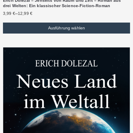
Erich Dolezal – Jenseits von Raum und Zeit – Roman aus
drei Welten: Ein klassischer Science-Fiction-Roman
–
3,99
€
12,99
€
Ausführung wählen