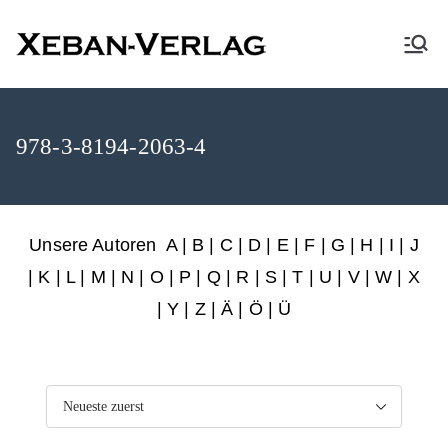
XEBAN-Verlag
978-3-8194-2063-4
Unsere Autoren
A
|
B
|
C
|
D
|
E
|
F
|
G
|
H
|
I
|
J
|
K
|
L
|
M
|
N
|
O
|
P
|
Q
|
R
|
S
|
T
|
U
|
V
|
W
|
X
|
Y
|
Z
|
Ä
| Ö | Ü