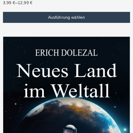
–
3,99
€
12,99
€
Ausführung wählen