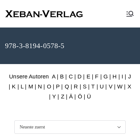
XEBAN-Verlag
978-3-8194-0578-5
Unsere Autoren
A
|
B
|
C
|
D
|
E
|
F
|
G
|
H
|
I
|
J
|
K
|
L
|
M
|
N
|
O
|
P
|
Q
|
R
|
S
|
T
|
U
|
V
|
W
|
X
|
Y
|
Z
|
Ä
| Ö | Ü