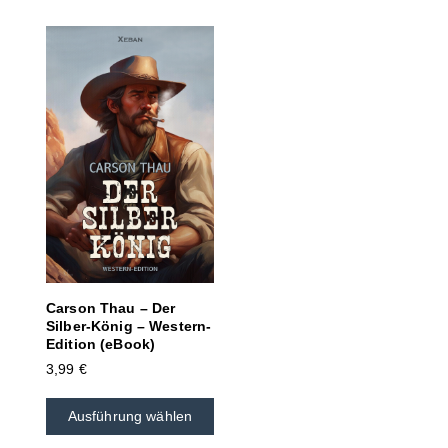
Carson Thau – Der
Silber-König – Western-
Edition (eBook)
3,99
€
Ausführung wählen