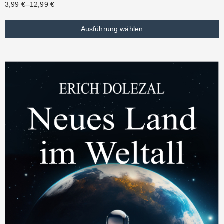
–
3,99
€
12,99
€
Ausführung wählen