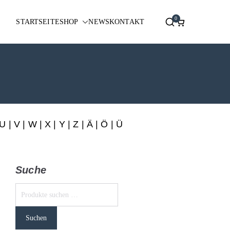
0
STARTSEITE
SHOP
NEWS
KONTAKT
U
|
V
|
W
|
X
|
Y
|
Z
|
Ä
| Ö | Ü
Suche
Suchen