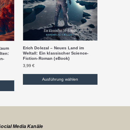
Erich Dolezal – Neues Land im
 Raum
Weltall: Ein klassischer Science-
lten:
Fiction-Roman (eBook)
on-
3,99
€
Ausführung wählen
Social Media Kanäle