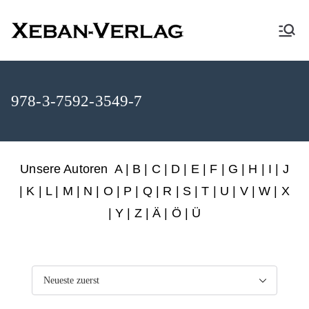
XEBAN-Verlag
978-3-7592-3549-7
Unsere Autoren
A
|
B
|
C
|
D
|
E
|
F
|
G
|
H
|
I
|
J
|
K
|
L
|
M
|
N
|
O
|
P
|
Q
|
R
|
S
|
T
|
U
|
V
|
W
|
X
|
Y
|
Z
|
Ä
| Ö | Ü