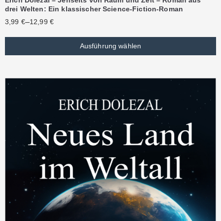
drei Welten: Ein klassischer Science-Fiction-Roman
–
3,99
€
12,99
€
Ausführung wählen