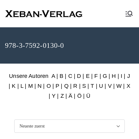
XEBAN-Verlag
978-3-7592-0130-0
Unsere Autoren
A
|
B
|
C
|
D
|
E
|
F
|
G
|
H
|
I
|
J
|
K
|
L
|
M
|
N
|
O
|
P
|
Q
|
R
|
S
|
T
|
U
|
V
|
W
|
X
|
Y
|
Z
|
Ä
| Ö | Ü