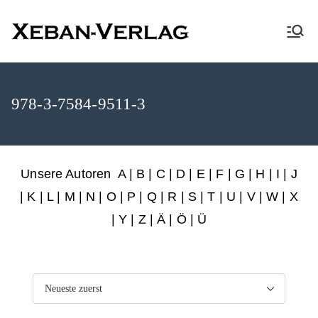
XEBAN-Verlag
978-3-7584-9511-3
Unsere Autoren
A
|
B
|
C
|
D
|
E
|
F
|
G
|
H
|
I
|
J
|
K
|
L
|
M
|
N
|
O
|
P
|
Q
|
R
|
S
|
T
|
U
|
V
|
W
|
X
|
Y
|
Z
|
Ä
| Ö | Ü