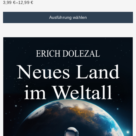
–
3,99
€
12,99
€
Ausführung wählen