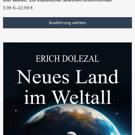
–
3,99
€
12,99
€
Ausführung wählen