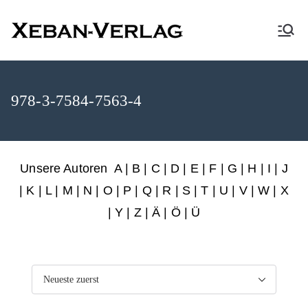
XEBAN-Verlag
978-3-7584-7563-4
Unsere Autoren
A
|
B
|
C
|
D
|
E
|
F
|
G
|
H
|
I
|
J
|
K
|
L
|
M
|
N
|
O
|
P
|
Q
|
R
|
S
|
T
|
U
|
V
|
W
|
X
|
Y
|
Z
|
Ä
| Ö | Ü