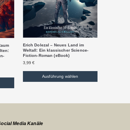
Erich Dolezal – Neues Land im
 Raum
Weltall: Ein klassischer Science-
lten:
Fiction-Roman (eBook)
on-
3,99
€
Ausführung wählen
Social Media Kanäle