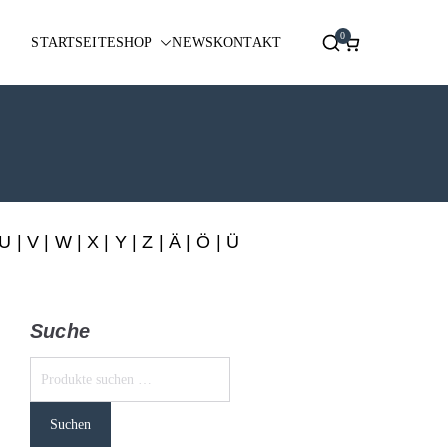
0
STARTSEITE
SHOP
NEWS
KONTAKT
U
|
V
|
W
|
X
|
Y
|
Z
|
Ä
| Ö | Ü
Suche
Suchen