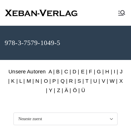
XEBAN-Verlag
978-3-7579-1049-5
Unsere Autoren
A
|
B
|
C
|
D
|
E
|
F
|
G
|
H
|
I
|
J
|
K
|
L
|
M
|
N
|
O
|
P
|
Q
|
R
|
S
|
T
|
U
|
V
|
W
|
X
|
Y
|
Z
|
Ä
| Ö | Ü